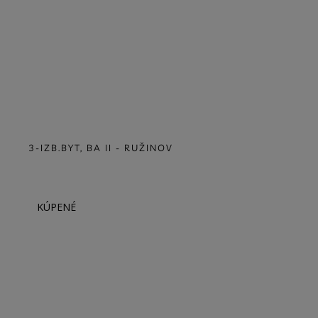
3-IZB. MEZONET - CYPRICHOVA, BAIII
PRENAJATÉ
1-IZB. BYT, BA IV - DÚBRAVKA