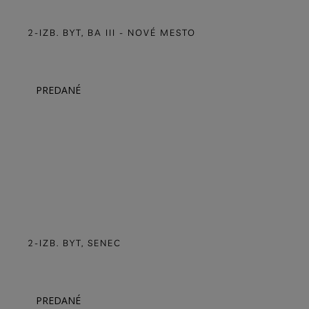
PREDANÉ
4-IZB.RD, SC - TOMÁŠOV
PREDANÉ
3-IZB.BYT, BA II - VRAKUŇA
PREDANÉ
2-IZB. BYT - ROVINKA
PREDANÉ