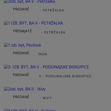
PREDANÉ
3IZB. BYT, BA V - PETRŽALKA
PRENAJATÉ
1 IZB. BYT, BA V - PETRŽALKA
PREDANÉ
1 IZB. BYT, PEZINOK
PREDANÉ
3- IZB. BYT, BA II - PODUNAJSKE BISKUPICE
PREDANÉ
2IZB. BYT, BA II - NIVY