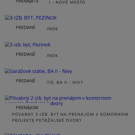
PRENAJATÉ
2-IZB. BYT, BA III - NOVÉ MESTO
PREDANÉ
3-IZB. BYT, PEZINOK
PREDANÉ
3-IZB. BYT, PEZINOK
PREDANÉ
GARÁŽOVÉ STÁTIE, BA II - NIVY
PRENÁJOM
PÔVABNÝ 2-IZB. BYT NA PRENÁJOM V KOMORNOM
PROJEKTE PETRŽALSKÉ DVORY