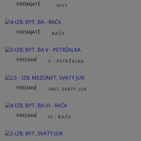
PRENAJATÉ
2-IZB. BYT, BA II - NIVY
PRENAJATĚ
4-IZB. BYT, BA - RAČA
PREDANÉ
3-IZB: BYT, BA V - PETRŽALKA
PREDANÉ
2,5 - IZB. MEZONET, SVÄTÝ JUR
PREDANÉ
4-IZB. BYT, BA III - RAČA