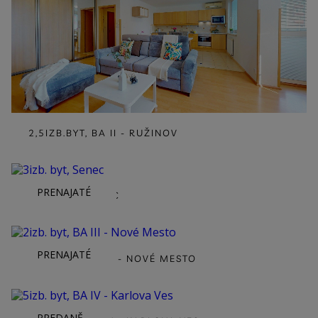
2,5IZB.BYT, BA II - RUŽINOV
PRENAJATÉ
3IZB. BYT, SENEC
PRENAJATÉ
2IZB. BYT, BA III - NOVÉ MESTO
PREDANĚ