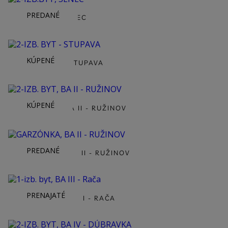
PREDANÉ
2-IZB.BYT, SENEC
KÚPENÉ
2-IZB. BYT - STUPAVA
KÚPENÉ
2-IZB. BYT, BA II - RUŽINOV
PREDANÉ
GARZÓNKA, BA II - RUŽINOV
PRENAJATÉ
1-IZB. BYT, BA III - RAČA