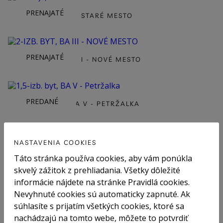
PRENAJATÉ
2IZB.BYT, BA I - STARÉ MESTO
PRENAJATÉ
2-IZB. BYT, BA III - NOVÉ MESTO
PREDANÉ
1,5-IZB. BYT, BA V - PETRŽALKA
NASTAVENIA COOKIES
PREDANÉ
Táto stránka používa cookies, aby vám ponúkla
skvelý zážitok z prehliadania. Všetky dôležité
informácie nájdete na stránke Pravidlá cookies.
Nevyhnuté cookies sú automaticky zapnuté. Ak
súhlasíte s prijatím všetkých cookies, ktoré sa
nachádzajú na tomto webe, môžete to potvrdiť