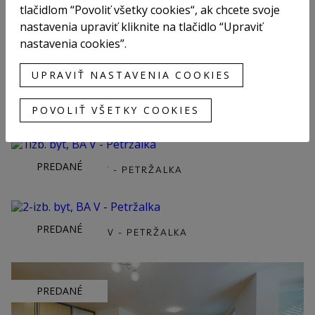
tlačidlom “Povoliť všetky cookies“, ak chcete svoje
nastavenia upraviť kliknite na tlačidlo “Upraviť
nastavenia cookies”.
4-IZB. BYT, BA III - RAČA
UPRAVIŤ NASTAVENIA COOKIES
PREDANÉ
1IZB. BYT, SENEC
POVOLIŤ VŠETKY COOKIES
PREDANÉ
1IZB. BYT, BA V - PETRŽALKA
PREDANÉ
2-IZB. BYT, BA V - PETRŽALKA
PREDANÉ