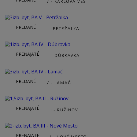
5IZB. BYT, BA IV - KARLOVA VES
PREDANÉ
3IZB. BYT, BA V - PETRŽALKA
PRENAJATÉ
1IZB. BYT, BA IV - DÚBRAVKA
PREDANÉ
3IZB. BYT, BA IV - LAMAČ
PRENAJATÉ
1,5IZB. BYT, BA II - RUŽINOV
PRENAJATÉ
2-IZB. BYT, BA III - NOVÉ MESTO