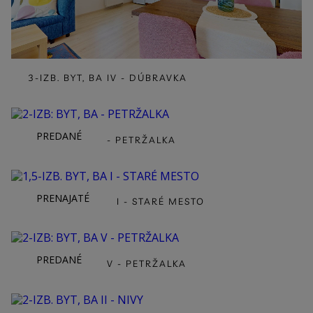
3-IZB. BYT, BA IV - DÚBRAVKA
PREDANÉ
2-IZB: BYT, BA - PETRŽALKA
PRENAJATÉ
1,5-IZB. BYT, BA I - STARÉ MESTO
PREDANÉ
2-IZB: BYT, BA V - PETRŽALKA