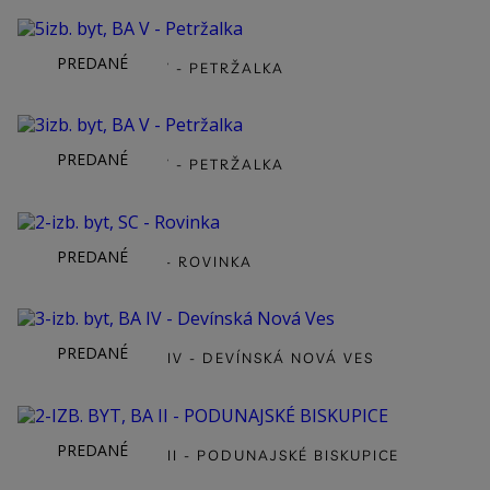
PREDANÉ
5IZB. BYT, BA V - PETRŽALKA
PREDANÉ
3IZB. BYT, BA V - PETRŽALKA
PREDANÉ
2-IZB. BYT, SC - ROVINKA
PREDANÉ
3-IZB. BYT, BA IV - DEVÍNSKÁ NOVÁ VES
PREDANÉ
2-IZB. BYT, BA II - PODUNAJSKÉ BISKUPICE