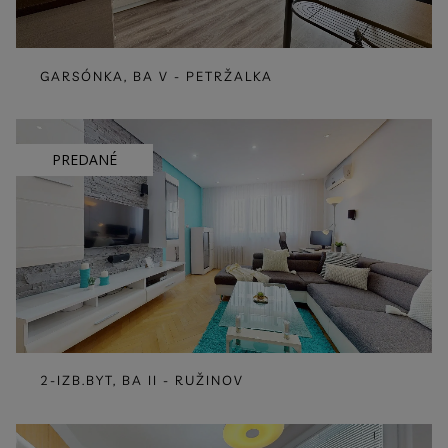
GARSÓNKA, BA V - PETRŽALKA
PREDANÉ
2-IZB.BYT, BA II - RUŽINOV