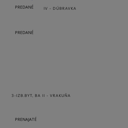
PREDANÉ
2-IZB. BYT, BA IV - DÚBRAVKA
PREDANÉ
3-IZB.BYT, BA II - VRAKUŇA
PRENAJATÉ
3-IZB.BYT, BA II - PRIEVOZ