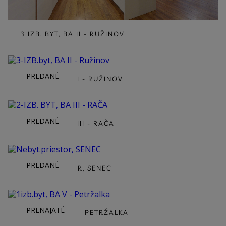
3 IZB. BYT, BA II - RUŽINOV
PREDANÉ
3-IZB.BYT, BA II - RUŽINOV
PREDANÉ
2-IZB. BYT, BA III - RAČA
PREDANÉ
NEBYT.PRIESTOR, SENEC
PRENAJATÉ
1IZB.BYT, BA V - PETRŽALKA