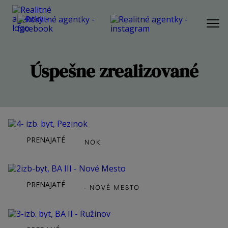
PONUKA
Úspešne zrealizované
AKTUÁLNA PONUKA
BYT
DOM
POZEMOK
REKREAČNÁ NEHNUTEĽNOSŤ
PRENAJATÉ
4- IZB. BYT, PEZINOK
KOMERČNÁ NEHNUTEĽNOSŤ
SLUŽBY
PRENAJATÉ
2IZB-BYT, BA III - NOVÉ MESTO
NÁŠ PRÍBEH
NÁŠ TÍM