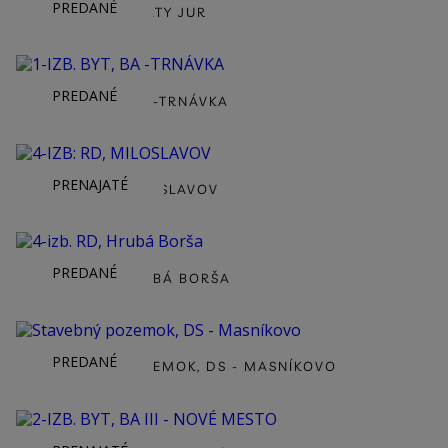
PREDANÉ
2-IZB. BYT, SVATY JUR
PREDANÉ
1-IZB. BYT, BA -TRNÁVKA
PRENAJATÉ
4-IZB: RD, MILOSLAVOV
PREDANÉ
4-IZB. RD, HRUBÁ BORŠA
PREDANÉ
STAVEBNÝ POZEMOK, DS - MASNÍKOVO