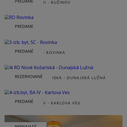
PREDANÉ
3-IZB. BYT, BA II - RUŽINOV
ZREALIZOVANÉ
KONTAKT
PREDANE
RD ROVINKA
PREDANÉ
3-IZB. BYT, SC - ROVINKA
REZERVOVANÉ
4I RD NOVÉ KOŠARISKÁ - DUNAJSKÁ LUŽNÁ
PREDANÉ
4-IZB.BYT, BA IV - KARLOVA VES
PRENAJATÉ