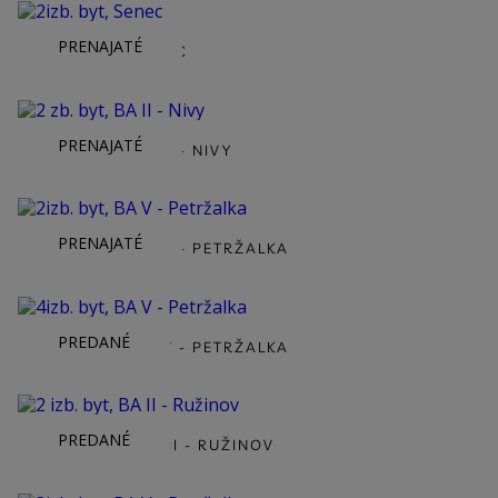
PRENAJATÉ
2IZB. BYT, SENEC
PRENAJATÉ
2 ZB. BYT, BA II - NIVY
PRENAJATÉ
2IZB. BYT, BA V - PETRŽALKA
PREDANÉ
4IZB. BYT, BA V - PETRŽALKA
PREDANÉ
2 IZB. BYT, BA II - RUŽINOV