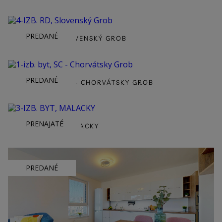
PREDANÉ
4-IZB. RD, SLOVENSKÝ GROB
PREDANÉ
1-IZB. BYT, SC - CHORVÁTSKY GROB
PRENAJATÉ
3-IZB. BYT, MALACKY
PREDANÉ