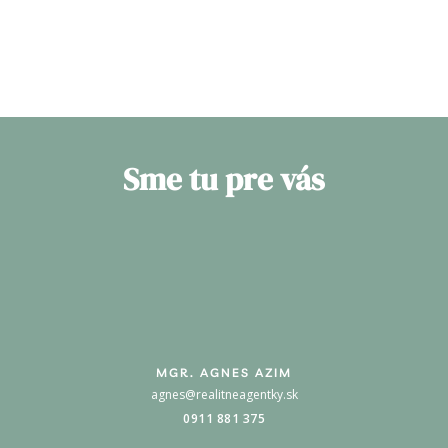
Sme tu pre vás
MGR. AGNES AZIM
agnes@realitneagentky.sk
0911 881 375