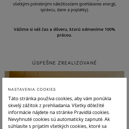
všetkými potrebnými náležitosťami (prehlásenie energií,
správcu, dane a poplatky).
Vážime si váš čas a dôveru, ktorú odmeníme 100%
prácou.
ÚSPEŠNE ZREALIZOVANÉ
PRENAJATÉ
NASTAVENIA COOKIES
Táto stránka používa cookies, aby vám ponúkla
skvelý zážitok z prehliadania. Všetky dôležité
informácie nájdete na stránke Pravidlá cookies.
Nevyhnuté cookies sú automaticky zapnuté. Ak
súhlasíte s prijatím všetkých cookies, ktoré sa