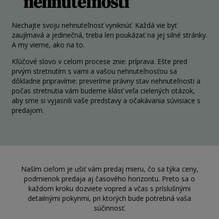
nehnuteľností
ZREALIZOVANÉ
KONTAKT
Nechajte svoju nehnuteľnosť vyniknúť. Každá vie byť
zaujímavá a jedinečná, treba len poukázať na jej silné stránky.
A my vieme, ako na to.
Kľúčové slovo v celom procese znie: príprava. Ešte pred
prvým stretnutím s vami a vašou nehnuteľnosťou sa
dôkladne pripravíme: preveríme právny stav nehnuteľnosti a
počas stretnutia vám budeme klásť veľa cielených otázok,
aby sme si vyjasnili vaše predstavy a očakávania súvisiace s
predajom.
Naším cieľom je ušiť vám predaj mieru, čo sa týka ceny,
podmienok predaja aj časového horizontu. Preto sa o
každom kroku dozviete vopred a včas s príslušnými
detailnými pokynmi, pri ktorých bude potrebná vaša
súčinnosť.