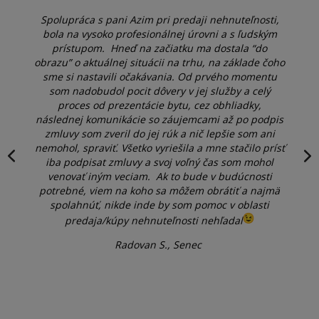
Spolupráca s pani Azim pri predaji nehnuteľnosti,
bola na vysoko profesionálnej úrovni a s ľudským
prístupom. Hneď na začiatku ma dostala “do
obrazu” o aktuálnej situácii na trhu, na základe čoho
sme si nastavili očakávania. Od prvého momentu
som nadobudol pocit dôvery v jej služby a celý
proces od prezentácie bytu, cez obhliadky,
následnej komunikácie so záujemcami až po podpis
zmluvy som zveril do jej rúk a nič lepšie som ani
nemohol, spraviť. Všetko vyriešila a mne stačilo prísť
iba podpisat zmluvy a svoj voľný čas som mohol
venovať iným veciam. Ak to bude v budúcnosti
potrebné, viem na koho sa môžem obrátiť a najmä
spolahnúť, nikde inde by som pomoc v oblasti
predaja/kúpy nehnuteľnosti nehľadal
Radovan S., Senec