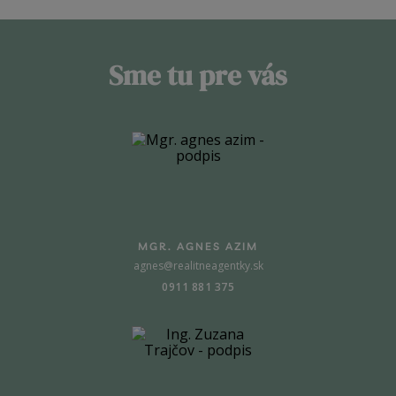
Sme tu pre vás
MGR. AGNES AZIM
agnes@realitneagentky.sk
0911 881 375