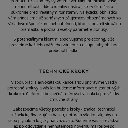
Pomocou 3D kamery vytvoríme virtuálnu prehliadku vašej
nehnuteľnosti. Ide o ideálny nástroj, ktorý šetrí čas a
súkromie pred “realitnými turistami”. Na fyzickú obhliadku
vám prinesieme už serióznych záujemcov oboznámených so
základnými špecifikami nehnuteľnosti, ktorí si pozreli virtuálnu
prehliadku a poznajú všetky parametre ponuky.
S potenciálnymi klientmi absolvujeme pre-scoring, čiže
preveríme každého vážneho záujemcu o kúpu, aby obchod
prebehol hladko.
TECHNICKÉ KROKY
V spolupráci s advokátskou kanceláriou pripravíme všetky
potrebné zmluvy a vás len budeme informovať o jednotlivých
krokoch. Cieľom je bezpečná a férová transakcia pre všetky
zmluvné strany.
Zabezpečíme všetky potrebné kroky - znalca, technickú
inšpekciu, financujúcu banku, notára a všetko tak, aby na
seba plynulo a logicky nadväzovalo. Budeme vás sprevádzať
až po odovzdanie nehnuteľnosti novému majiteľovi so