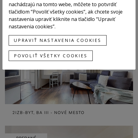
nachádzajú na tomto webe, môžete to potvrdiť
tlačidlom “Povoliť všetky cookies“, ak chcete svoje
nastavenia upraviť kliknite na tlačidlo “Upraviť
4- IZB. BYT, PEZINOK
nastavenia cookies”.
UPRAVIŤ NASTAVENIA COOKIES
PRENAJATÉ
POVOLIŤ VŠETKY COOKIES
2IZB-BYT, BA III - NOVÉ MESTO