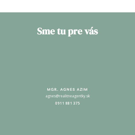
Sme tu pre vás
MGR. AGNES AZIM
agnes@realitneagentky.sk
0911 881 375