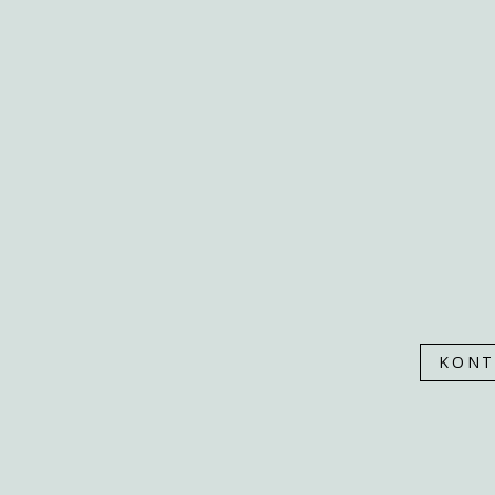
PONUKA
SLUŽBY
NÁŠ PRÍBEH
NÁŠ TÍM
ZREALIZOVANÉ
KONTAKT
KONT