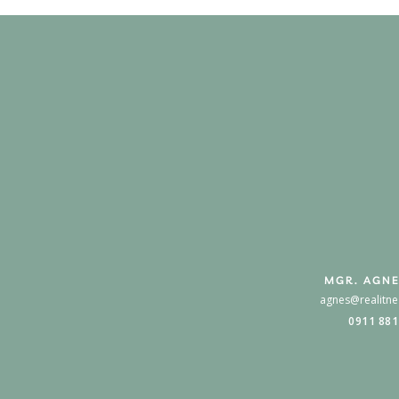
MGR. AGNE
agnes@realitne
0911 881