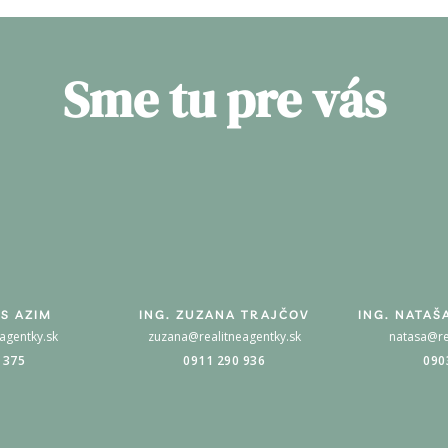
Sme tu pre vás
S AZIM
ING. ZUZANA TRAJČOV
ING. NATAŠ
agentky.sk
zuzana@realitneagentky.sk
natasa@re
 375
0911 290 936
090