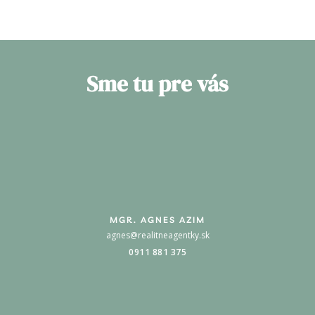
Sme tu pre vás
MGR. AGNES AZIM
agnes@realitneagentky.sk
0911 881 375