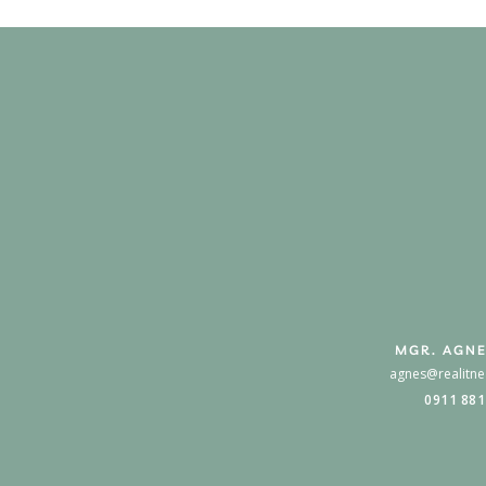
MGR. AGNE
agnes@realitne
0911 881