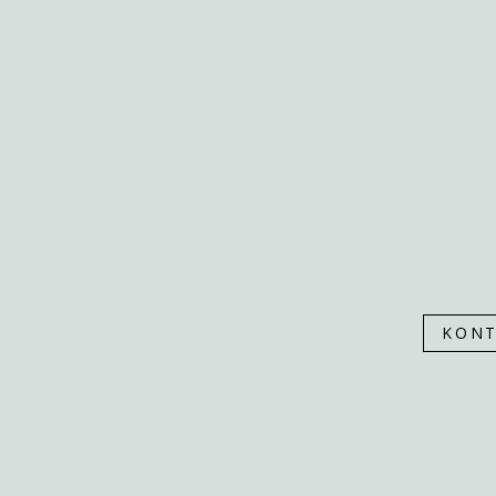
PONUKA
SLUŽBY
NÁŠ PRÍBEH
NÁŠ TÍM
ZREALIZOVANÉ
KONTAKT
KONT