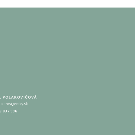
A POLAKOVIČOVÁ
alitneagentky.sk
3 837 996