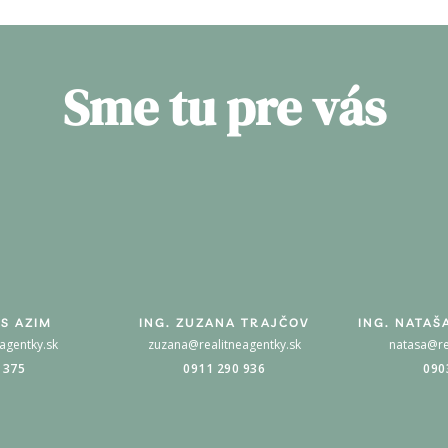
Sme tu pre vás
S AZIM
ING. ZUZANA TRAJČOV
ING. NATAŠ
agentky.sk
zuzana@realitneagentky.sk
natasa@re
 375
0911 290 936
090