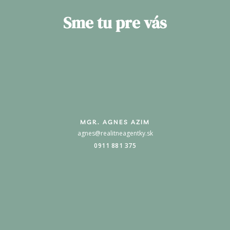
Sme tu pre vás
MGR. AGNES AZIM
agnes@realitneagentky.sk
0911 881 375