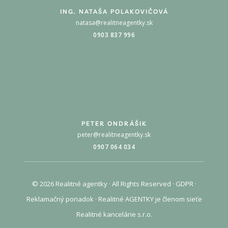
ING. NATAŠA POLAKOVIČOVÁ
natasa@realitneagentky.sk
0903 837 996
PETER ONDRÁŠIK
peter@realitneagentky.sk
0907 064 034
© 2026 Realitné agentky · All Rights Reserved ·
GDPR
·
Reklamačný poriadok
· Realitné AGENTKY je členom sieťe
Realitné kancelárie s.r.o.