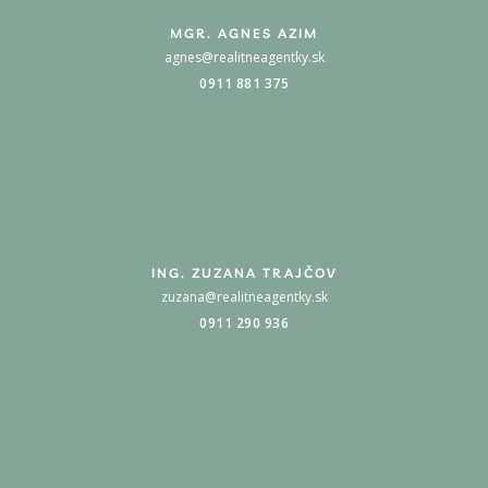
MGR. AGNES AZIM
agnes@realitneagentky.sk
0911 881 375
ING. ZUZANA TRAJČOV
zuzana@realitneagentky.sk
0911 290 936