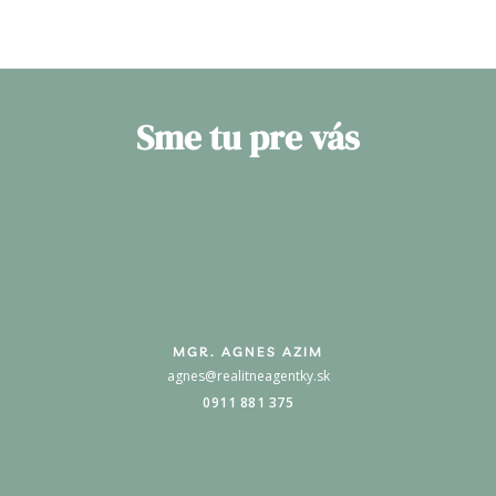
Sme tu pre vás
MGR. AGNES AZIM
agnes@realitneagentky.sk
0911 881 375