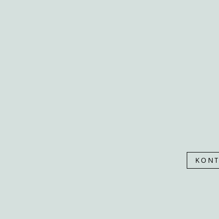
PONUKA
SLUŽBY
NÁŠ PRÍBEH
NÁŠ TÍM
ZREALIZOVANÉ
KONTAKT
KONT