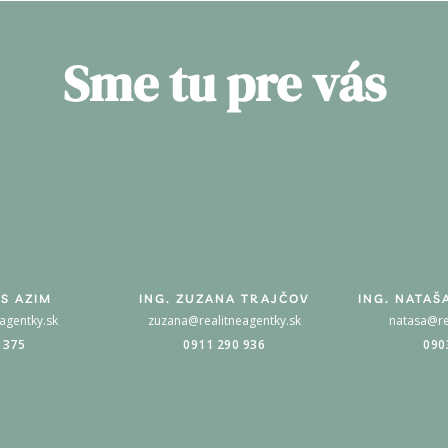
Sme tu pre vás
S AZIM
ING. ZUZANA TRAJČOV
ING. NATAŠ
agentky.sk
zuzana@realitneagentky.sk
natasa@re
 375
0911 290 936
090