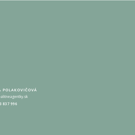
A POLAKOVIČOVÁ
alitneagentky.sk
3 837 996