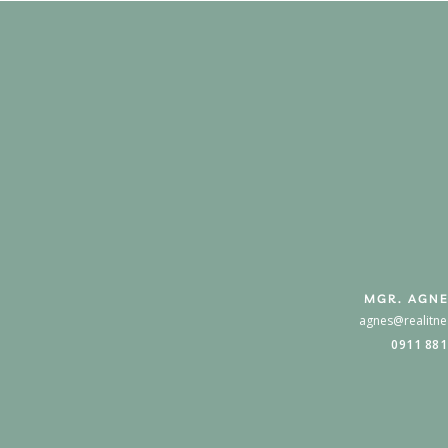
MGR. AGNE
agnes@realitne
0911 881