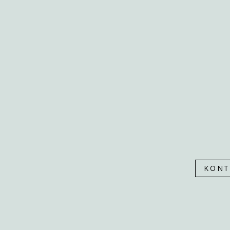
PONUKA
SLUŽBY
NÁŠ PRÍBEH
NÁŠ TÍM
ZREALIZOVANÉ
KONTAKT
KONT