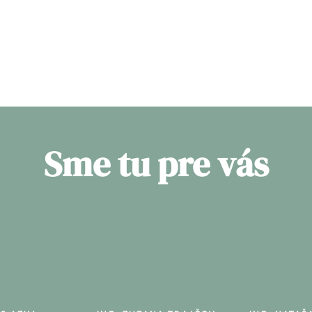
oručila predajnú cenu, navrhla vhodnú stratégiu a načasovan
, fotenie, točenie virtuálnej obhliadky ), ale i  papierová ( 
izonte sme našli nových majiteľov.
Sme tu pre vás