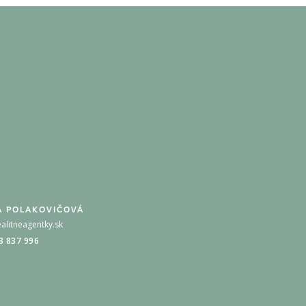
A POLAKOVIČOVÁ
alitneagentky.sk
3 837 996