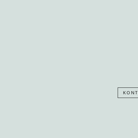
PONUKA
SLUŽBY
NÁŠ PRÍBEH
NÁŠ TÍM
ZREALIZOVANÉ
KONTAKT
KONT