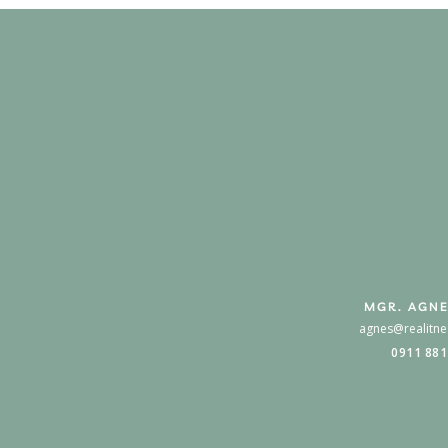
MGR. AGNE
agnes@realitne
0911 881