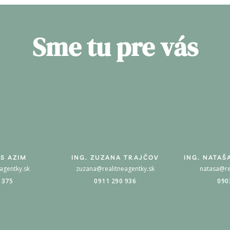
Sme tu pre vás
S AZIM
ING. ZUZANA TRAJČOV
ING. NATAŠ
agentky.sk
zuzana@realitneagentky.sk
natasa@re
 375
0911 290 936
090