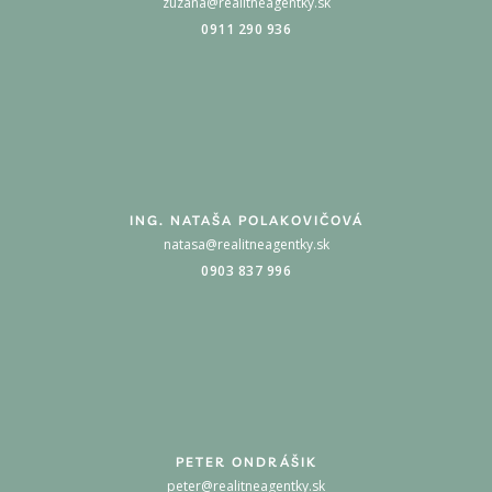
zuzana@realitneagentky.sk
0911 290 936
ING. NATAŠA POLAKOVIČOVÁ
natasa@realitneagentky.sk
0903 837 996
PETER ONDRÁŠIK
peter@realitneagentky.sk