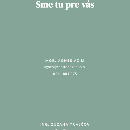
Sme tu pre vás
MGR. AGNES AZIM
agnes@realitneagentky.sk
0911 881 375
ING. ZUZANA TRAJČOV