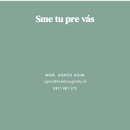
Sme tu pre vás
MGR. AGNES AZIM
agnes@realitneagentky.sk
0911 881 375