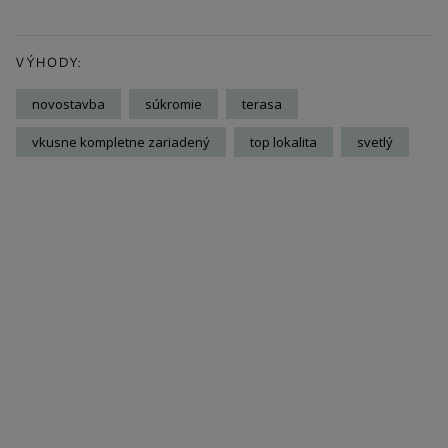
VÝHODY:
novostavba
súkromie
terasa
vkusne kompletne zariadený
top lokalita
svetlý