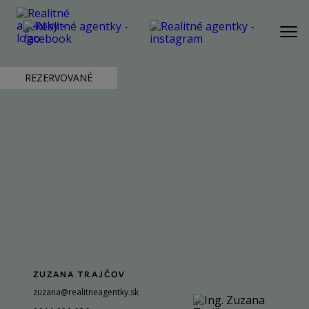
PONUKA
REZERVOVANÉ
AKTUÁLNA PONUKA
BYT
DOM
POZEMOK
REKREAČNÁ NEHNUTEĽNOSŤ
KOMERČNÁ NEHNUTEĽNOSŤ
SLUŽBY
NÁŠ PRÍBEH
ZUZANA TRAJČOV
zuzana@realitneagentky.sk
NÁŠ TÍM