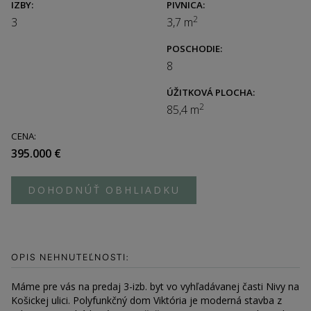
IZBY:
PIVNICA:
2
3
3,7 m
POSCHODIE:
8
ÚŽITKOVÁ PLOCHA:
2
85,4 m
CENA:
395.000 €
DOHODNÚŤ OBHLIADKU
OPIS NEHNUTEĽNOSTI:
Máme pre vás na predaj 3-izb. byt vo vyhľadávanej časti Nivy na
Košickej ulici. Polyfunkčný dom Viktória je moderná stavba z