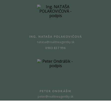
ING. NATAŠA POLAKOVIČOVÁ
natasa@realitneagentky.sk
0903 837 996
PETER ONDRÁŠIK
peter@realitneagentky.sk
0907 064 034