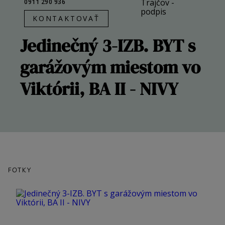
0911 290 936
ZREALIZOVANÉ
KONTAKTOVAŤ
KONTAKT
Jedinečný 3-IZB. BYT s
garážovým miestom vo
Viktórii, BA II - NIVY
FOTKY