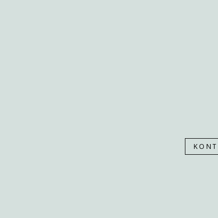
PONUKA
SLUŽBY
NÁŠ PRÍBEH
NÁŠ TÍM
ZREALIZOVANÉ
KONTAKT
KONT