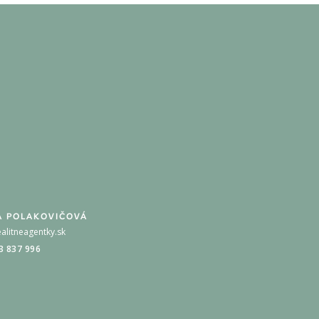
A POLAKOVIČOVÁ
alitneagentky.sk
3 837 996