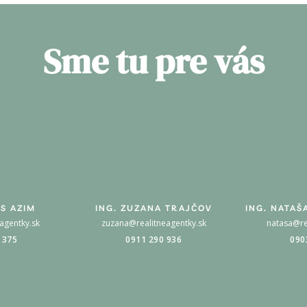
Sme tu pre vás
S AZIM
ING. ZUZANA TRAJČOV
ING. NATAŠ
agentky.sk
zuzana@realitneagentky.sk
natasa@re
 375
0911 290 936
090