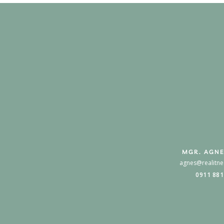
MGR. AGNE
agnes@realitne
0911 881