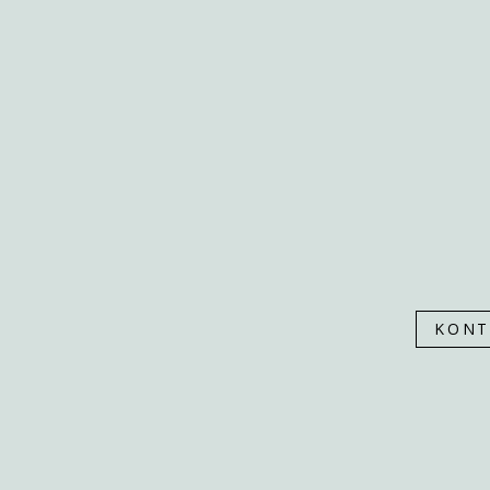
PONUKA
SLUŽBY
NÁŠ PRÍBEH
NÁŠ TÍM
ZREALIZOVANÉ
KONTAKT
KONT