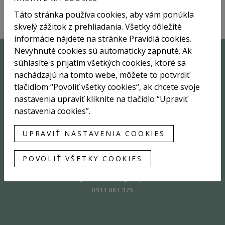
Táto stránka používa cookies, aby vám ponúkla
skvelý zážitok z prehliadania. Všetky dôležité
informácie nájdete na stránke Pravidlá cookies.
Nevyhnuté cookies sú automaticky zapnuté. Ak
súhlasíte s prijatím všetkých cookies, ktoré sa
Sme tu pre vás
nachádzajú na tomto webe, môžete to potvrdiť
tlačidlom “Povoliť všetky cookies“, ak chcete svoje
nastavenia upraviť kliknite na tlačidlo “Upraviť
nastavenia cookies”.
UPRAVIŤ NASTAVENIA COOKIES
POVOLIŤ VŠETKY COOKIES
MGR. AGNES AZIM
agnes@realitneagentky.sk
0911 881 375