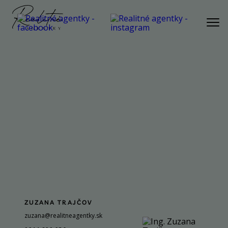
PONUKA
AKTUÁLNA PONUKA
BYT
DOM
POZEMOK
REKREAČNÁ NEHNUTEĽNOSŤ
KOMERČNÁ NEHNUTEĽNOSŤ
SLUŽBY
NÁŠ PRÍBEH
ZUZANA TRAJČOV
NÁŠ TÍM
zuzana@realitneagentky.sk