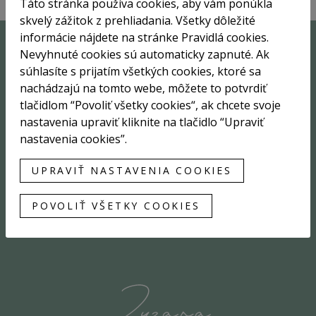
Táto stránka používa cookies, aby vám ponúkla
skvelý zážitok z prehliadania. Všetky dôležité
informácie nájdete na stránke Pravidlá cookies.
Nevyhnuté cookies sú automaticky zapnuté. Ak
Sme tu pre vás
súhlasíte s prijatím všetkých cookies, ktoré sa
nachádzajú na tomto webe, môžete to potvrdiť
tlačidlom “Povoliť všetky cookies“, ak chcete svoje
nastavenia upraviť kliknite na tlačidlo “Upraviť
nastavenia cookies”.
UPRAVIŤ NASTAVENIA COOKIES
MGR. AGNES AZIM
POVOLIŤ VŠETKY COOKIES
agnes@realitneagentky.sk
0911 881 375