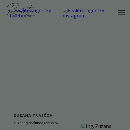
PONUKA
AKTUÁLNA PONUKA
BYT
DOM
POZEMOK
REKREAČNÁ NEHNUTEĽNOSŤ
KOMERČNÁ NEHNUTEĽNOSŤ
SLUŽBY
NÁŠ PRÍBEH
ZUZANA TRAJČOV
NÁŠ TÍM
zuzana@realitneagentky.sk