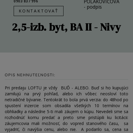
0903 837 996
ZREALIZOVANÉ
KONTAKTOVAŤ
KONTAKT
2,5-izb. byt, BA II - Nivy
OPIS NEHNUTEĽNOSTI:
Pri predaju LOFTU je vždy  BUĎ - ALEBO. Buď si ho kupujúci 
zamilujú na prvý pohľad, alebo ich vôbec neosloví toto 
netradičné bývanie. Tentokrát to bola prvá verzia: do 48hod po 
spustení inzercie som obsadila všetkých 10 termínov na 
obhliadky a následne 5-ti mali záujem o kúpu. Nevedeli sme sa 
rozhodnúť komu predať a preto sme pristúpili ku licitácii: 
záujemcovia mali možnosť, do vopred stanového času,  sa 
vyjadriť, či navýšia cenu, alebo nie.  A podarilo sa, cena sa 