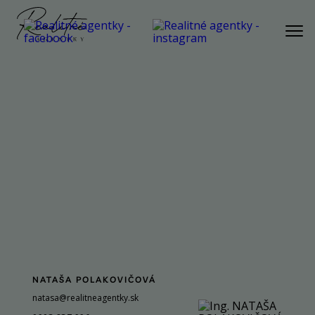
PONUKA
AKTUÁLNA PONUKA
BYT
DOM
POZEMOK
REKREAČNÁ NEHNUTEĽNOSŤ
KOMERČNÁ NEHNUTEĽNOSŤ
SLUŽBY
NÁŠ PRÍBEH
NATAŠA POLAKOVIČOVÁ
NÁŠ TÍM
natasa@realitneagentky.sk