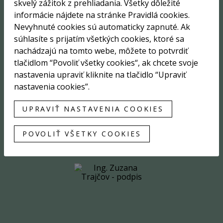
skvelý zážitok z prehliadania. Všetky dôležité
informácie nájdete na stránke Pravidlá cookies.
Sme tu pre vás
Nevyhnuté cookies sú automaticky zapnuté. Ak
súhlasíte s prijatím všetkých cookies, ktoré sa
nachádzajú na tomto webe, môžete to potvrdiť
tlačidlom “Povoliť všetky cookies“, ak chcete svoje
nastavenia upraviť kliknite na tlačidlo “Upraviť
nastavenia cookies”.
UPRAVIŤ NASTAVENIA COOKIES
MGR. AGNES AZIM
agnes@realitneagentky.sk
POVOLIŤ VŠETKY COOKIES
0911 881 375