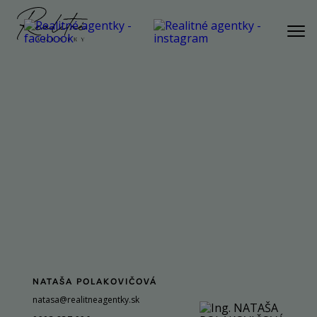
PONUKA
AKTUÁLNA PONUKA
BYT
DOM
POZEMOK
REKREAČNÁ NEHNUTEĽNOSŤ
KOMERČNÁ NEHNUTEĽNOSŤ
SLUŽBY
NÁŠ PRÍBEH
NATAŠA POLAKOVIČOVÁ
NÁŠ TÍM
natasa@realitneagentky.sk