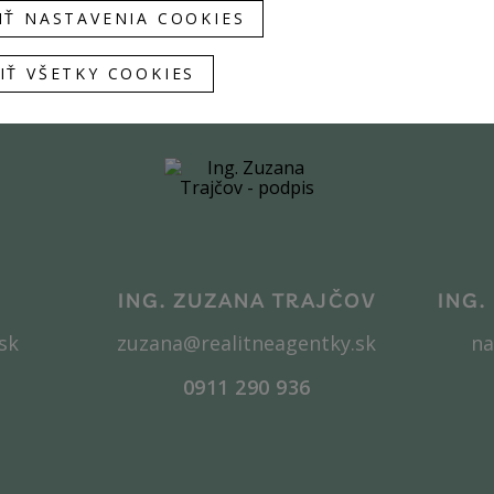
IŤ NASTAVENIA COOKIES
Sme tu pre vás
IŤ VŠETKY COOKIES
ING. ZUZANA TRAJČOV
ING.
sk
zuzana@realitneagentky.sk
na
0911 290 936