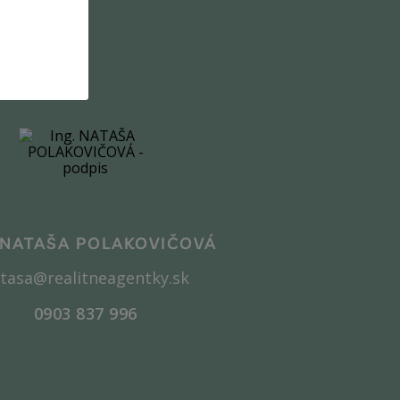
 NATAŠA POLAKOVIČOVÁ
tasa@realitneagentky.sk
0903 837 996