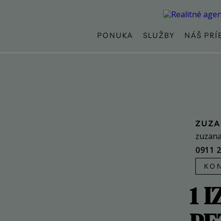
PONUKA
SLUŽBY
NÁŠ PRÍ
ZUZA
zuzana
0911 
KO
1 I