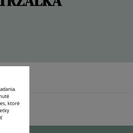
TRŽALKA
adania.
nuté
es, ktoré
etky
iť