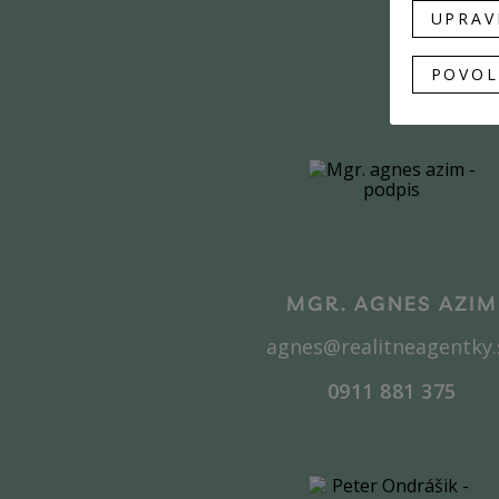
UPRAV
POVOL
MGR. AGNES AZIM
agnes@realitneagentky.
0911 881 375