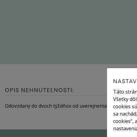
NASTAV
OPIS NEHNUTEĽNOSTI:
Táto strán
Všetky dôl
Odovzdaný do dvoch týždňov od uverejnenia.
cookies sú
sa nachádz
cookies“, 
nastavenia