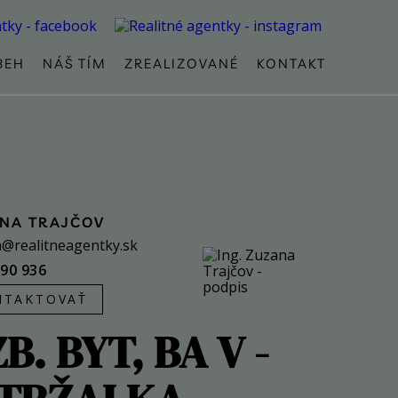
BEH
NÁŠ TÍM
ZREALIZOVANÉ
KONTAKT
NA TRAJČOV
@realitneagentky.sk
290 936
NTAKTOVAŤ
ZB. BYT, BA V -