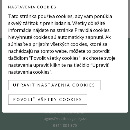
Majitelia tak získali rýchly, bezproblémový predaj bez
NASTAVENIA COOKIES
zbytočného zjednávania.
Táto stránka používa cookies, aby vám ponúkla
skvelý zážitok z prehliadania. Všetky dôležité
informácie nájdete na stránke Pravidlá cookies.
Nevyhnuté cookies sú automaticky zapnuté. Ak
súhlasíte s prijatím všetkých cookies, ktoré sa
nachádzajú na tomto webe, môžete to potvrdiť
Sme tu pre vás
tlačidlom “Povoliť všetky cookies“, ak chcete svoje
nastavenia upraviť kliknite na tlačidlo “Upraviť
nastavenia cookies”.
UPRAVIŤ NASTAVENIA COOKIES
POVOLIŤ VŠETKY COOKIES
MGR. AGNES AZIM
agnes@realitneagentky.sk
0911 881 375