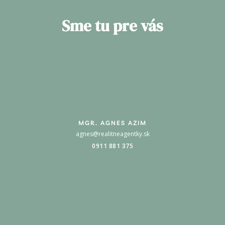
Sme tu pre vás
MGR. AGNES AZIM
agnes@realitneagentky.sk
0911 881 375