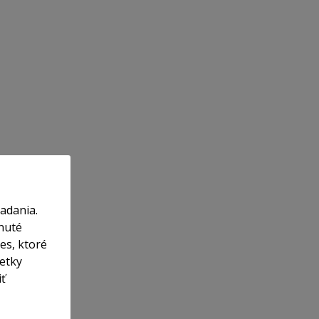
adania.
nuté
es, ktoré
etky
iť