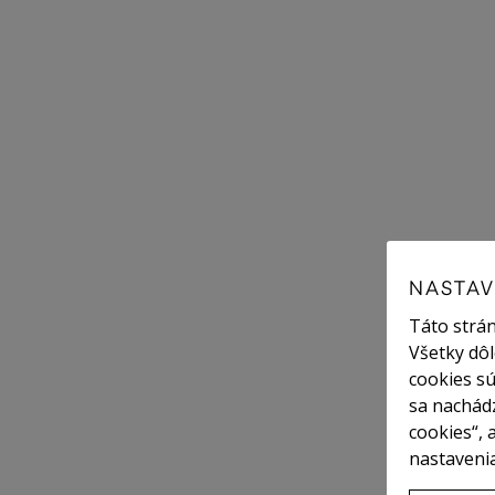
NASTAV
Táto strán
Všetky dôl
cookies sú
sa nachádz
cookies“, 
nastavenia