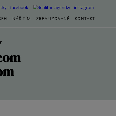
BEH
NÁŠ TÍM
ZREALIZOVANÉ
KONTAKT
y
dcom
om