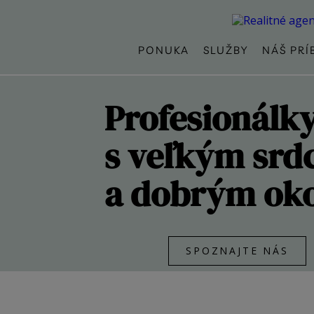
PONUKA
SLUŽBY
NÁŠ PRÍ
Profesionálk
s veľkým sr
a dobrým ok
SPOZNAJTE NÁS