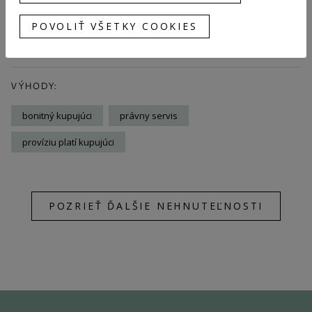
súkromných osôb).
POVOLIŤ VŠETKY COOKIES
VÝHODY:
bonitný kupujúci
právny servis
províziu platí kupujúci
POZRIEŤ ĎALŠIE NEHNUTEĽNOSTI