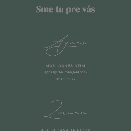
Sme tu pre vás
MGR. AGNES AZIM
agnes@realitneagentky.sk
0911 881 375
ING. ZUZANA TRAJČOV