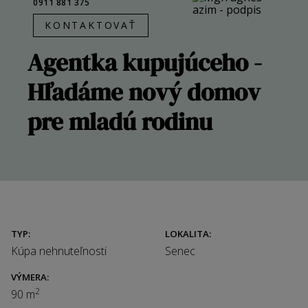
0911 881 375
ZREALIZOVANÉ
KONTAKTOVAŤ
KONTAKT
Agentka kupujúceho -
Hľadáme nový domov
pre mladú rodinu
TYP:
LOKALITA:
Kúpa nehnuteľnosti
Senec
VÝMERA:
2
90 m