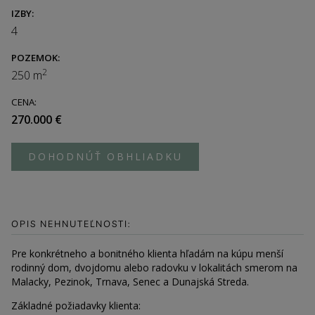
IZBY:
4
POZEMOK:
2
250 m
CENA:
270.000 €
DOHODNÚŤ OBHLIADKU
OPIS NEHNUTEĽNOSTI:
Pre konkrétneho a bonitného klienta hľadám na kúpu menší
rodinný dom, dvojdomu alebo radovku v lokalitách smerom na
Malacky, Pezinok, Trnava, Senec a Dunajská Streda.
Základné požiadavky klienta: