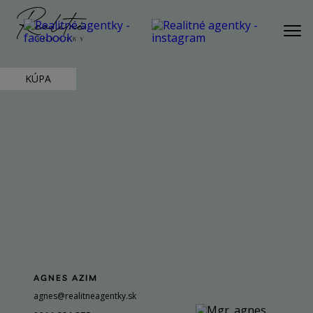
PONUKA
KÚPA
AKTUÁLNA PONUKA
BYT
DOM
POZEMOK
REKREAČNÁ NEHNUTEĽNOSŤ
KOMERČNÁ NEHNUTEĽNOSŤ
SLUŽBY
NÁŠ PRÍBEH
AGNES AZIM
NÁŠ TÍM
agnes@realitneagentky.sk