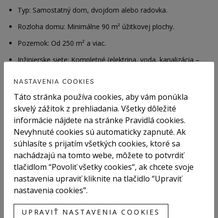
Typ:
Samostatný dom, dvojdom alebo radovka.
Rozloha domu:
Minimálne 90 m² úžitkovej plochy.
Pozemok:
Od 250 m² a viac.
Inžinierske siete:
Kompletné (elektrina, voda, kanalizácia –
podmienka).
NASTAVENIA COOKIES
Stav:
Aspoň čiastočne zariadený a udržiavaný (vhodný na
nasťahovanie).
Táto stránka používa cookies, aby vám ponúkla
skvelý zážitok z prehliadania. Všetky dôležité
Požiadavky na lokalitu (Obec):
informácie nájdete na stránke Pravidlá cookies.
Dostupnosť do Bratislavy do 40 minút
Nevyhnuté cookies sú automaticky zapnuté. Ak
súhlasíte s prijatím všetkých cookies, ktoré sa
Občianska vybavenosť: Potraviny/obchod v obci.
nachádzajú na tomto webe, môžete to potvrdiť
Školstvo:
Slovenská materská a základná škola priamo v
tlačidlom “Povoliť všetky cookies“, ak chcete svoje
obci.
nastavenia upraviť kliknite na tlačidlo “Upraviť
FInancovanie: rozpočet 270.000,- EUR (hotovosť + hypotéka)
nastavenia cookies”.
Máte nehnuteľnosť, ktorá spĺňa tieto kritériá, alebo uvažujete o
UPRAVIŤ NASTAVENIA COOKIES
predaji v blízkej dobe? Budem rada za každú ponuku (aj od