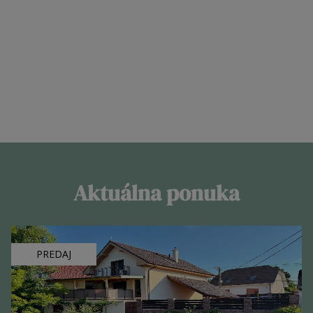
Spojila nás spoločná pracovná skúsenosť v oblasti realít, vďaka
ktorej sme zistili, že si sedíme profesne aj osobnostne. Napriek
tomu, že každá sme úplne iná, sa výborne dopĺńame, a tvoríme
silný ženský a profesionálny tím vo vašich službách.
SPOZNAJTE NÁS
Aktuálna ponuka
PREDAJ