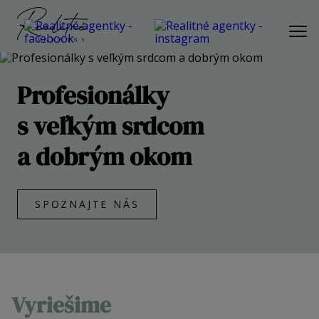
PONUKA
Profesionálky
AKTUÁLNA PONUKA
s veľkým srdcom
BYT
DOM
a dobrým okom
POZEMOK
REKREAČNÁ NEHNUTEĽNOSŤ
SPOZNAJTE NÁS
KOMERČNÁ NEHNUTEĽNOSŤ
SLUŽBY
NÁŠ PRÍBEH
Vyriešime
NÁŠ TÍM