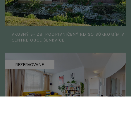
VKUSNÝ 5-IZB. PODPIVNIČENÝ RD SO SÚKROMÍM V
CENTRE OBCE ŠENKVICE
REZERVOVANÉ
JEDINEČNÝ 3-IZB. BYT S GARÁŽOVÝM MIESTOM VO