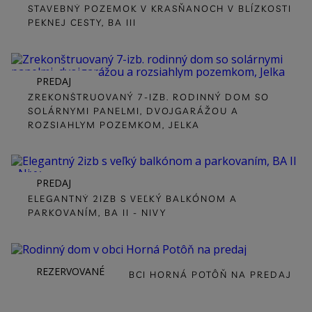
STAVEBNÝ POZEMOK V KRASŇANOCH V BLÍZKOSTI
PEKNEJ CESTY, BA III
PREDAJ
ZREKONŠTRUOVANÝ 7-IZB. RODINNÝ DOM SO
SOLÁRNYMI PANELMI, DVOJGARÁŽOU A
ROZSIAHLYM POZEMKOM, JELKA
PREDAJ
ELEGANTNÝ 2IZB S VEĽKÝ BALKÓNOM A
PARKOVANÍM, BA II - NIVY
REZERVOVANÉ
RODINNÝ DOM V OBCI HORNÁ POTÔŇ NA PREDAJ