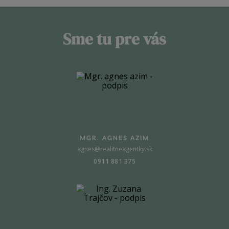
Sme tu pre vás
MGR. AGNES AZIM
agnes@realitneagentky.sk
0911 881 375