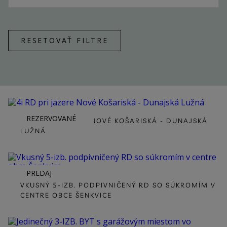
ZREALIZOVANÉ
KONTAKT
RESETOVAŤ FILTRE
REZERVOVANÉ
4I RD PRI JAZERE NOVÉ KOŠARISKÁ - DUNAJSKÁ
LUŽNÁ
PREDAJ
VKUSNÝ 5-IZB. PODPIVNIČENÝ RD SO SÚKROMÍM V
CENTRE OBCE ŠENKVICE