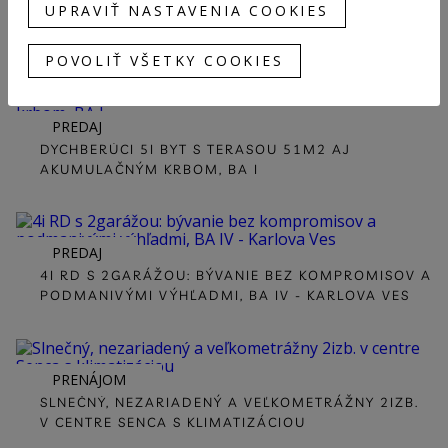
UPRAVIŤ NASTAVENIA COOKIES
INVESTIČNÁ PRÍLEŽITOSŤ V SRDCI SENCA: TEHLOVÝ
RD, POTENCIÁL 2.DOMU
POVOLIŤ VŠETKY COOKIES
PREDAJ
DYCHBERÚCI 5I BYT S TERASOU 51M2 AJ
AKUMULAČNÝM KRBOM, BA I
PREDAJ
4I RD S 2GARÁŽOU: BÝVANIE BEZ KOMPROMISOV A
PODMANIVÝMI VÝHĽADMI, BA IV - KARLOVA VES
PRENÁJOM
SLNEČNÝ, NEZARIADENÝ A VEĽKOMETRÁŽNY 2IZB.
V CENTRE SENCA S KLIMATIZÁCIOU