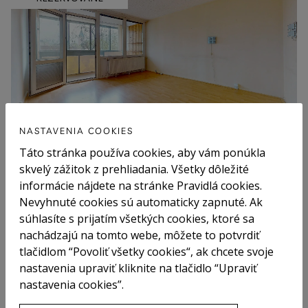
NASTAVENIA COOKIES
3-IZB. BYT V PÔVODNOM STAVE S VEĽKOU
Táto stránka používa cookies, aby vám ponúkla
LODŽIOU, LAMAČ
skvelý zážitok z prehliadania. Všetky dôležité
informácie nájdete na stránke Pravidlá cookies.
Nevyhnuté cookies sú automaticky zapnuté. Ak
súhlasíte s prijatím všetkých cookies, ktoré sa
PREDAJ
nachádzajú na tomto webe, môžete to potvrdiť
SLNEČNÝ 4IZB RD SO ZÁHRADOU PLNOU OVOCIA A
tlačidlom “Povoliť všetky cookies“, ak chcete svoje
PARKOVANÍM, KDE SA HNEĎ UDOMÁCNITE, SC
nastavenia upraviť kliknite na tlačidlo “Upraviť
nastavenia cookies”.
REZERVOVANÉ